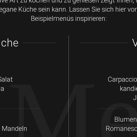
ive Art zu kochen und zu genießen zeigt Ihnen, w
egane Küche sein kann. Lassen Sie sich hier vo
Beispielmenüs inspirieren:
üche
Me
Salat
Carpaccio
la
kandi
J
Blumen
te Mandeln
Romanesco