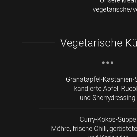
Unsere kreat
vegetarische/v
Vegetarische K
Granatapfel-Kastanien-
kandierte Äpfel, Ruco
und Sherrydressing
Curry-Kokos-Suppe
Möhre, frische Chili, geröste