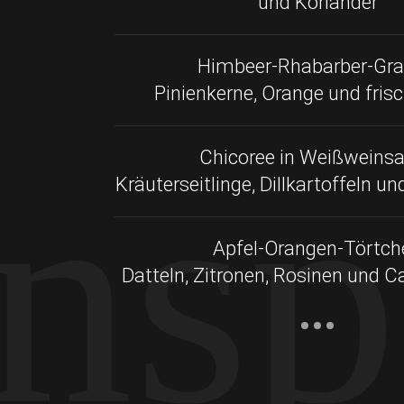
und Koriander
Himbeer-Rhabarber-Gra
Pinienkerne, Orange und fris
Insp
Chicoree in Weißweins
Kräuterseitlinge, Dillkartoffeln u
Apfel-Orangen-Törtch
Datteln, Zitronen, Rosinen und