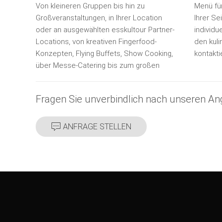
Von kleineren Gruppen bis hin zu
Menü für Ihre Firmenfeier – wir sind an
Großveranstaltungen, in Ihrer Location
Ihrer Seite. Gerne erstellen wir für Sie ein
oder an ausgewählten esskultour Partner-
individuelles Angebot und beraten Sie zu
Locations, von kreativen Fingerfood-
den kulinarischen Möglichkeiten –
Konzepten, Flying Buffets, Show Cooking,
kontakti
über Messe-Catering bis zum großen
Fragen Sie unverbindlich nach unseren An
ANFRAGE STELLEN