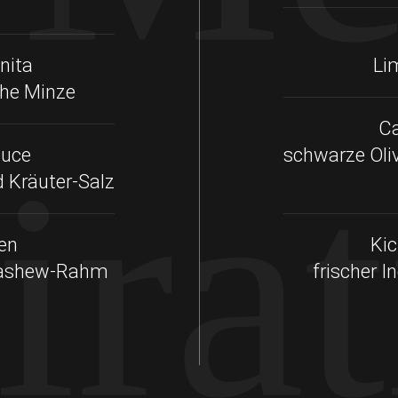
nita
Li
che Minze
Ca
ira
auce
schwarze Oli
nd Kräuter-Salz
en
Ki
 Cashew-Rahm
frischer 